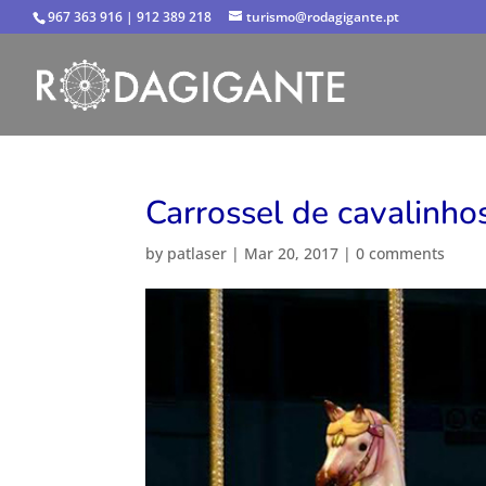
967 363 916 | 912 389 218
turismo@rodagigante.pt
Carrossel de cavalinho
by
patlaser
|
Mar 20, 2017
|
0 comments