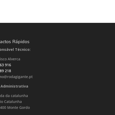
actos Rápidos
onsável Técnico:
isco Alverca
63 916
89 218
smo@rodagigante.pt
 Administrativa
da da catalunha
cio Catalunha
-400 Monte Gordo