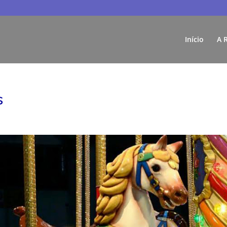
Início
A 
s