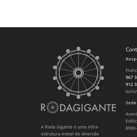
Cont
Resp
Franc
967 3
912 3
turi
Sede
Aveni
Edifi
A Roda Gigante é uma infra-
8900
estrutura móvel de diversão