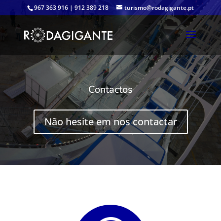
967 363 916 | 912 389 218
turismo@rodagigante.pt
Contactos
Não hesite em nos contactar