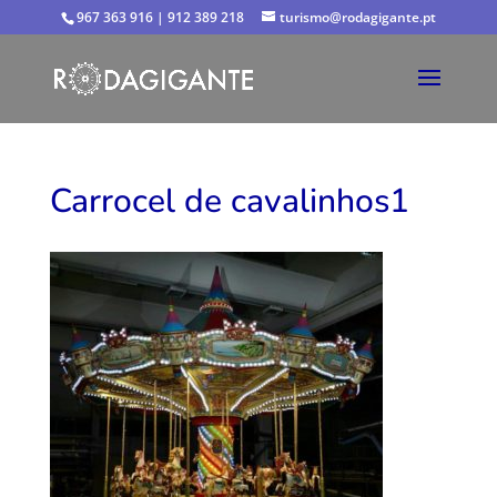
967 363 916 | 912 389 218
turismo@rodagigante.pt
Carrocel de cavalinhos1