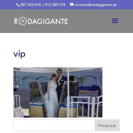
967 363 916 | 912 389 218
turismo@rodagigante.pt
vip