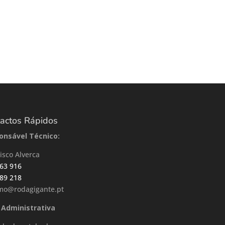
actos Rápidos
onsável Técnico:
isco Alverca
63 916
89 218
smo@rodagigante.pt
 Administrativa