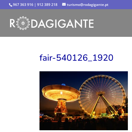
967 363 916 | 912 389 218
turismo@rodagigante.pt
fair-540126_1920