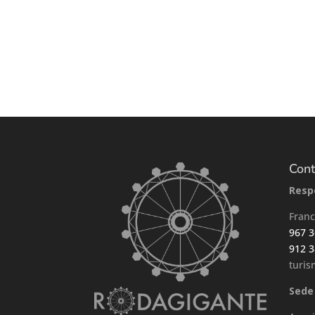
Cont
Resp
Franc
967 3
912 3
turi
Sede