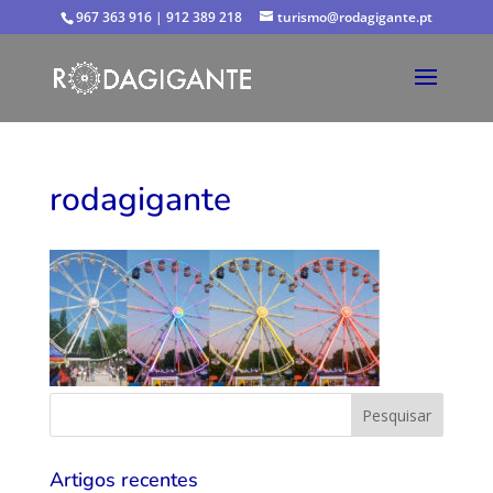
967 363 916 | 912 389 218
turismo@rodagigante.pt
rodagigante
Artigos recentes