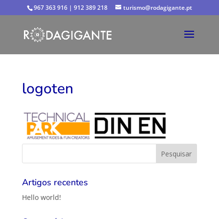
967 363 916 | 912 389 218
turismo@rodagigante.pt
logoten
Artigos recentes
Hello world!